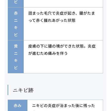
ビ
赤
詰まった毛穴で炎症が起き、膿がたま
ニ
って赤く腫れあがった状態
キ
ビ
黄
皮膚の下に膿の塊ができた状態。炎症
ニ
が進むため痛みを伴う
キ
ビ
ニキビ跡
赤み
ニキビの炎症が治まった後に残った