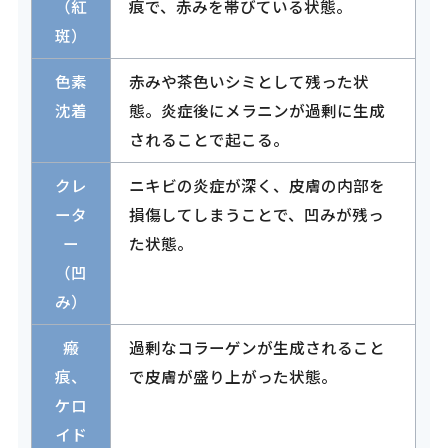
（紅
痕で、赤みを帯びている状態。
斑）
色素
赤みや茶色いシミとして残った状
沈着
態。炎症後にメラニンが過剰に生成
されることで起こる。
クレ
ニキビの炎症が深く、皮膚の内部を
ータ
損傷してしまうことで、凹みが残っ
ー
た状態。
（凹
み）
瘢
過剰なコラーゲンが生成されること
痕、
で皮膚が盛り上がった状態。
ケロ
イド